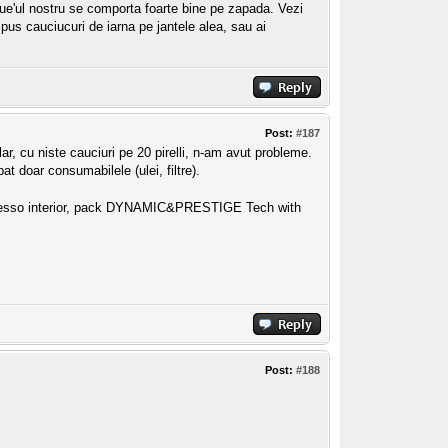
ue'ul nostru se comporta foarte bine pe zapada. Vezi
 pus cauciucuri de iarna pe jantele alea, sau ai
Post:
#187
, cu niste cauciuri pe 20 pirelli, n-am avut probleme.
t doar consumabilele (ulei, filtre).
spresso interior, pack DYNAMIC&PRESTIGE Tech with
Post:
#188