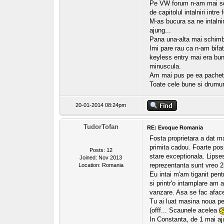
Pe VW forum n-am mai scri
de capitolul intalniri intr
M-as bucura sa ne intalni
ajung...
Pana una-alta mai schimb
Imi pare rau ca n-am bifat
keyless entry mai era bun
minuscula.
Am mai pus pe ea pachete
Toate cele bune si drumur
20-01-2014 08:24pm
TudorTofan
RE: Evoque Romania
Fosta proprietara a dat m
primita cadou. Foarte posi
Posts: 12
stare exceptionala. Lipse
Joined: Nov 2013
reprezentanta sunt vreo 2
Location: Romania
Eu intai m'am tiganit pen
si printr'o intamplare am 
vanzare. Asa se fac afac
Tu ai luat masina noua p
(offf... Scaunele acelea
In Constanta, de 1 mai aj