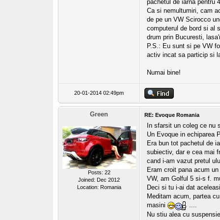
pachetul de iarna pentru 
Ca si nemultumiri, cam ace
de pe un VW Scirocco unde
computerul de bord si al 
drum prin Bucuresti, lasa
P.S.: Eu sunt si pe VW fo
activ incat sa particip si 
Numai bine!
20-01-2014 02:49pm
Green
RE: Evoque Romania
In sfarsit un coleg ce nu 
Un Evoque in echiparea Pr
Era bun tot pachetul de ia
subiectiv, dar e cea mai 
cand i-am vazut pretul ul
Eram croit pana acum un 
Posts: 22
VW, am Golful 5 si-s f. m
Joined: Dec 2012
Deci si tu i-ai dat acele
Location: Romania
Meditam acum, partea cu st
masini
....
Nu stiu alea cu suspensie