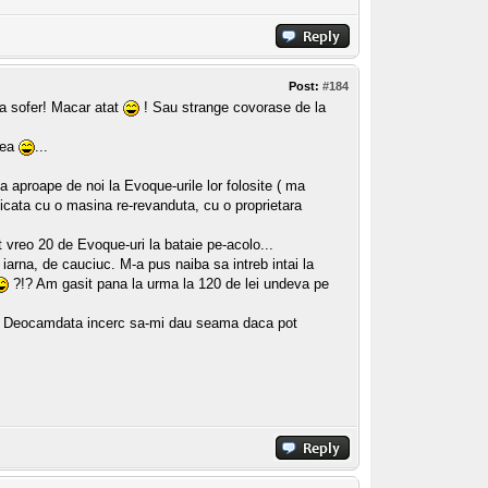
Post:
#184
la sofer! Macar atat
! Sau strange covorase de la
vea
...
 aproape de noi la Evoque-urile lor folosite ( ma
plicata cu o masina re-revanduta, cu o proprietara
vreo 20 de Evoque-uri la bataie pe-acolo...
 iarna, de cauciuc. M-a pus naiba sa intreb intai la
?!? Am gasit pana la urma la 120 de lei undeva pe
va. Deocamdata incerc sa-mi dau seama daca pot