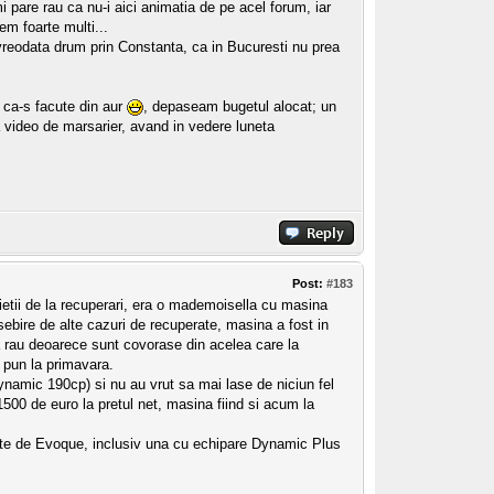
are rau ca nu-i aici animatia de pe acel forum, iar
tem foarte multi...
vreodata drum prin Constanta, ca in Bucuresti nu prea
i ca-s facute din aur
, depaseam bugetul alocat; un
 video de marsarier, avand in vedere luneta
Post:
#183
ietii de la recuperari, era o mademoisella cu masina
bire de alte cazuri de recuperate, masina a fost in
a rau deoarece sunt covorase din acelea care la
 pun la primavara.
ynamic 190cp) si nu au vrut sa mai lase de niciun fel
1500 de euro la pretul net, masina fiind si acum la
te de Evoque, inclusiv una cu echipare Dynamic Plus