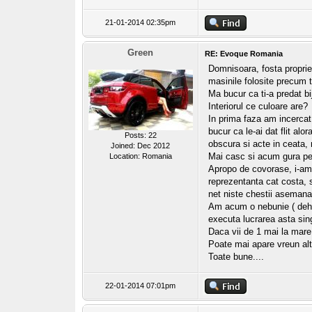
21-01-2014 02:35pm
Green
RE: Evoque Romania
Domnisoara, fosta propriet
masinile folosite precum t
Ma bucur ca ti-a predat bi
Interiorul ce culoare are?
In prima faza am incercat
bucur ca le-ai dat flit alo
Posts: 22
obscura si acte in ceata,
Joined: Dec 2012
Mai casc si acum gura pe 
Location: Romania
Apropo de covorase, i-am i
reprezentanta cat costa, 
net niste chestii asemana
Am acum o nebunie ( deh,
executa lucrarea asta sing
Daca vii de 1 mai la mare
Poate mai apare vreun alt 
Toate bune....
22-01-2014 07:01pm