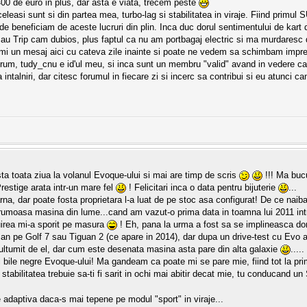
400 de euro in plus, dar asta e viata, trecem peste
leasi sunt si din partea mea, turbo-lag si stabilitatea in viraje. Fiind primul
 beneficiam de aceste lucruri din plin. Inca duc dorul sentimentului de kart
sau Trip cam dubios, plus faptul ca nu am portbagaj electric si ma murdaresc d
'mi un mesaj aici cu cateva zile inainte si poate ne vedem sa schimbam impre
rum, tudy_cnu e id'ul meu, si inca sunt un membru "valid" avand in vedere ca 
la intalniri, dar citesc forumul in fiecare zi si incerc sa contribui si eu atunci
sta toata ziua la volanul Evoque-ului si mai are timp de scris
!!! Ma buc
estige arata intr-un mare fel
! Felicitari inca o data pentru bijuterie
...
rna, dar poate fosta proprietara l-a luat de pe stoc asa configurat! De ce naib
frumoasa masina din lume...cand am vazut-o prima data in toamna lui 2011 intr
uirea mi-a sporit pe masura
! Eh, pana la urma a fost sa se implineasca do
an pe Golf 7 sau Tiguan 2 (ce apare in 2014), dar dupa un drive-test cu Evo
ultumit de el, dar cum este desenata masina asta pare din alta galaxie
.....
asi bile negre Evoque-ului! Ma gandeam ca poate mi se pare mie, fiind tot la pr
abilitatea trebuie sa-ti fi sarit in ochi mai abitir decat mie, tu conducand un 
 adaptiva daca-s mai tepene pe modul "sport" in viraje...