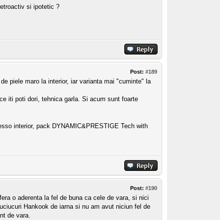
troactiv si ipotetic ?
Post:
#189
 piele maro la interior, iar varianta mai "cuminte" la
 iti poti dori, tehnica garla. Si acum sunt foarte
spresso interior, pack DYNAMIC&PRESTIGE Tech with
Post:
#190
ra o aderenta la fel de buna ca cele de vara, si nici
ciucuri Hankook de iarna si nu am avut niciun fel de
nt de vara.