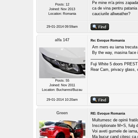
Pe mine m'a prins zapada 
Posts: 12
ca de vina pentru patania 
Joined: Nov 2013
cauciurile allweather?
Location: Romania
29-01-2014 09:59am
alfa 147
Re: Evoque Romania
Am mers eu iarna trecuta 
By the way, masina face in
Fuji White 5 doors PREST
Rear Cam, privacy glass, o
Posts: 55
Joined: Nov 2011
Location: Bucharest/Buzau
29-01-2014 10:20am
Green
RE: Evoque Romania
Multumesc de opinii fratil
Inscriptionate M+S, fulg d
Voi aveti gumele de iarna,
Ma bucur cand citesc ca n