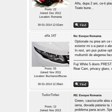
Alfa, dupa 2 ani, ce-ti pl
Toate bune...
Posts: 22
Joined: Dec 2012
Location: Romania
30-01-2014 12:02am
alfa 147
Re: Evoque Romania
Optionale nu prea am ce sa
exterior mi s-a parut o al
In rest, am pus putine opt
multumiti de alegerea fac
Fuji White 5 doors PREST
Rear Cam, privacy glass, o
Posts: 55
Joined: Nov 2011
Location: Bucharest/Buzau
30-01-2014 12:39am
TudorTofan
RE: Evoque Romania
Green, cauciucurile alea 
iarna, dovada patania ta.
Posts: 12
problema pana acum. Sper 
Joined: Nov 2013