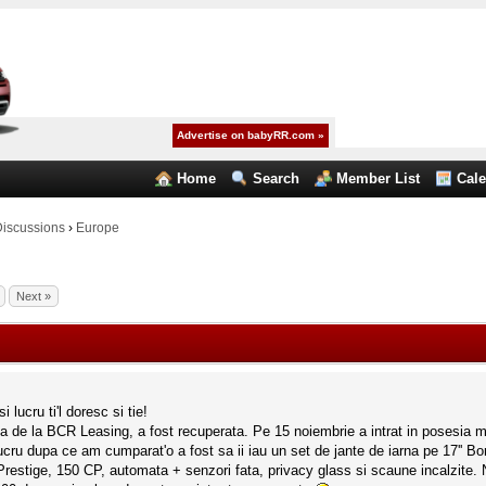
Advertise on babyRR.com »
Home
Search
Member List
Cal
Discussions
›
Europe
Next »
lucru ti'l doresc si tie!
ta de la BCR Leasing, a fost recuperata. Pe 15 noiembrie a intrat in posesia m
cru dupa ce am cumparat'o a fost sa ii iau un set de jante de iarna pe 17'' Bor
restige, 150 CP, automata + senzori fata, privacy glass si scaune incalzite. Nu