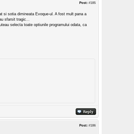
Post:
#185
at si sotia dimineata Evoque-ul. A fost mult pana a
 sfarsit tragic...
uteau selecta toate optiunile programului odata, ca
Post:
#186