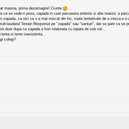
dat masina, prima dezamagire! Crunta
...
da ce se vede-n poza, zapada in care parcasera anterior si alte masini, a parc
 in zapada, ca nici ca s-a mai miscat din loc, toate tentativele de a misca-o s-au
 mult-laudatul Terrain Response pe "zapada" sau "santuri", dar se pare ca se p
it doar dupa ce zapada a fost inlaturata cu lopata de sub roti...
ienta in teren inexistenta...
gi colegi?