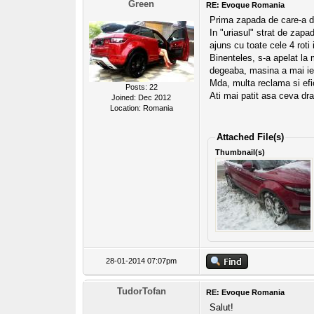
Green
RE: Evoque Romania
Prima zapada de care-a 
In "uriasul" strat de zapa
ajuns cu toate cele 4 roti
Binenteles, s-a apelat la
degeaba, masina a mai ies
Mda, multa reclama si efic
Posts: 22
Ati mai patit asa ceva dra
Joined: Dec 2012
Location: Romania
Attached File(s)
Thumbnail(s)
28-01-2014 07:07pm
TudorTofan
RE: Evoque Romania
Salut!