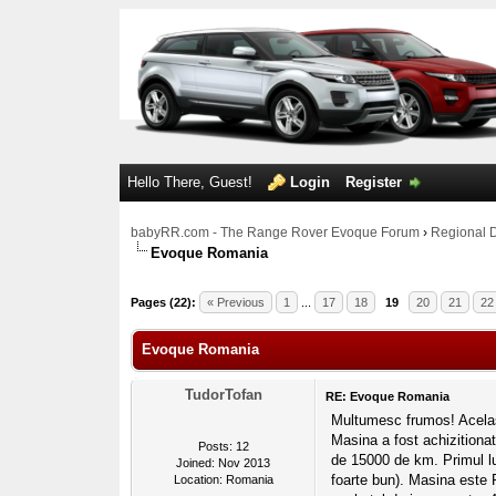
Hello There, Guest!
Login
Register
babyRR.com - The Range Rover Evoque Forum
›
Regional 
Evoque Romania
1 Votes - 5 Average
1
2
3
4
5
Pages (22):
« Previous
1
...
17
18
19
20
21
22
Evoque Romania
TudorTofan
RE: Evoque Romania
Multumesc frumos! Acelasi 
Masina a fost achizitiona
Posts: 12
de 15000 de km. Primul lu
Joined: Nov 2013
foarte bun). Masina este P
Location: Romania