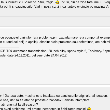
la Bucuresti cu Scirocco. Stiu, tragic!
Totusi, din ce zice tatal meu, Evoq
ta pot fi si cauciucurile. Vad in poza ca ai inca jantele originale pe masina. Ai
cu evoque-ul parintilor fara probleme,prin zapada mare, s-a comportat exemplar
 curand doi ani( in aprilie), absolut nicio problema sau defectiune, am schimba
IGE TD4 automatic transmission, 20 inch alloy sport&style 6, Tan/Ivory/E
rder date 24.11.2011, delivery date 24.04.2012
or ! Da, asa este, masina este incaltata cu cauciucurile originale, all-season.
e nea, dar sa fie atat de proaste-n zapada? Penibila intamplare...
 ati renuntat la all-season?
u aveti probleme, imi creste increderea in fiabilitatea masinii
...