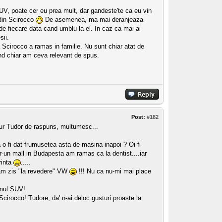
 SUV, poate cer eu prea mult, dar gandeste'te ca eu vin
 din Scirocco
De asemenea, ma mai deranjeaza
e fiecare data cand umblu la el. In caz ca mai ai
sii.
Scirocco a ramas in familie. Nu sunt chiar atat de
 cand chiar am ceva relevant de spus.
Post:
#182
ur Tudor de raspuns, multumesc...
a o fi dat frumusetea asta de masina inapoi ? Oi fi
-un mall in Budapesta am ramas ca la dentist....iar
rinta
.....
 am zis "la revedere" VW
!!! Nu ca nu-mi mai place
imul SUV!
Scirocco! Tudore, da' n-ai deloc gusturi proaste la