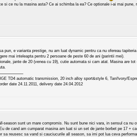
ace si ce nu la masina asta? Ce ai schimba la ea? Ce optionale i-ai mai pune, re
 pun, e varianta prestige, nu am luat dynamic pentru ca nu ofereau tapiteria de
egere mai inteleapta pentru 2 persoane de peste 60 de ani (parintii mei).
ionale, jante de 20 (venea cu 19), cutie automata si cam atat. Masina are tot ce
uta.
IGE TD4 automatic transmission, 20 inch alloy sport&style 6, Tan/Ivory/E
rder date 24.11.2011, delivery date 24.04.2012
all-season sunt un mare compromis. Nu sunt bune nici vara, in sensul ca nu ofe
 Eu de cand am cumparat masina am luat si un set de jante borbet pe 17 + cau
sa reusesc sa vand si cauciucurile all season, sa imi pot lua ceva performa