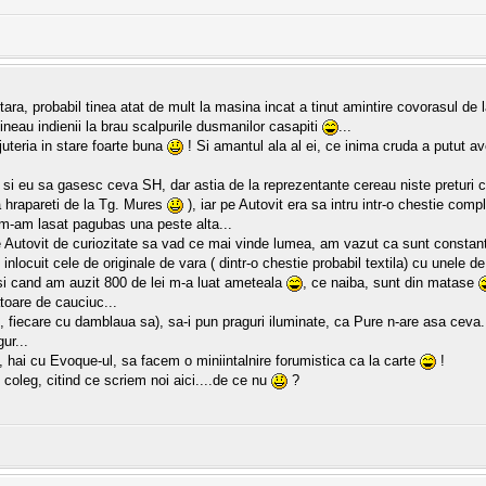
ara, probabil tinea atat de mult la masina incat a tinut amintire covorasul de 
ineau indienii la brau scalpurile dusmanilor casapiti
...
juteria in stare foarte buna
! Si amantul ala al ei, ce inima cruda a putut a
 si eu sa gasesc ceva SH, dar astia de la reprezentante cereau niste preturi ca
ra hrapareti de la Tg. Mures
), iar pe Autovit era sa intru intr-o chestie com
 m-am lasat pagubas una peste alta...
Autovit de curiozitate sa vad ce mai vinde lumea, am vazut ca sunt constant 
nlocuit cele de originale de vara ( dintr-o chestie probabil textila) cu unele de
si cand am auzit 800 de lei m-a luat ameteala
, ce naiba, sunt din matase
toare de cauciuc...
 fiecare cu damblaua sa), sa-i pun praguri iluminate, ca Pure n-are asa ce
ur...
, hai cu Evoque-ul, sa facem o miniintalnire forumistica ca la carte
!
coleg, citind ce scriem noi aici....de ce nu
?