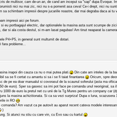
s de multisor, cam de-un an, de cand am inceput sa "sap" dupa Evoque. Imi p
e forumisti nici nu mai zic, nici nu s-a pomenit asa ceva! Ce-i drept, nici nu sun
m sa schimbam impresii despre jucariile noastre, dar mai degraba daca ai tu 
am impresii aici pe forum.
 si eu portbagajul electric, dar optionalele la masina asta sunt scumpe de zic
, dar si ala costa destul, si m-am lasat pagubas! Am tinut neaparat la camera
le P4+P5, in general sunt multumit de dotari.
i fara probleme...
asina inapoi din cauza ca nu o mai putea plati.
Din cate am inteles de la ba
bil sa se fi certat cu amantu si sa i se fi taiat finantarea
Oricum, spre deose
sc de pe ea doar manualul si covorasul de la scaunul soferului (asta ma oftic
50 de euro). Sper sa gasesc sa imi pot face pe comanda unul neoriginal, sa il
tru 1000 de euro la pretul net cu unii de la Tg Mures pentru un company car (d
ajuns la masina achizitionata. Si ca sa vezi surpriza! Dupa o luna, scazusera 
erile in RO
e comanda? Am vazut ca pe autovit au aparut recent cateva modele interesan
)
ung. Si atunci nu stiu cu care vin, cu Evo sau cu kartul