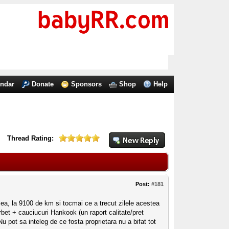
endar
Donate
Sponsors
Shop
Help
Thread Rating:
Post:
#181
ea, la 9100 de km si tocmai ce a trecut zilele acestea
bet + cauciucuri Hankook (un raport calitate/pret
 pot sa inteleg de ce fosta proprietara nu a bifat tot