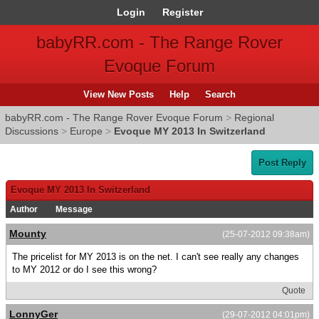
Login
Register
babyRR.com - The Range Rover
Evoque Forum
View New Posts
Help
Search
babyRR.com - The Range Rover Evoque Forum
>
Regional
Discussions
>
Europe
>
Evoque MY 2013 In Switzerland
Post Reply
Evoque MY 2013 In Switzerland
Author
Message
Mounty
(25-07-2012 09:38am)
The pricelist for MY 2013 is on the net. I can't see really any changes
to MY 2012 or do I see this wrong?
Quote
LonnyGer
(29-07-2012 04:01pm)